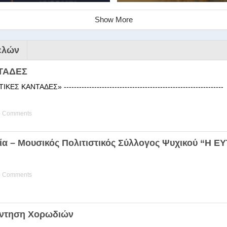
Show More
ελών
ΤΑΔΕΣ
 ΚΑΝΤΑΔΕΣ» ------------------------------------------------------
) Comments
ινάριο της Στέγης Ελληνικών Χ
ία – Μουσικός Πολιτιστικός Σύλλογος Ψυχικού “Η 
ης Χορωδίας της Στέγης Ελληνικών Χορωδιών Βιωματική διδα
) Comments
άντηση Χορωδιών