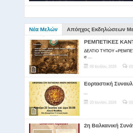
Νέα Μελών
Απόηχος Εκδηλώσεων Μ
ΡΕΜΠΕΤΙΚΕΣ ΚΑΝ
ΔΕΛΤΙΟ ΤΥΠΟΥ «ΡΕΜΠΕΤΙΚΕΣ
σ ...
08 Ιουλίου, 2026
(0
9ο Σεμ
Εορταστική Συναυλ
...
9Ο Σεμινάριο Διεύθυνσ
20 Ιουνίου, 2026
(0
2η Βαλκανική Συν