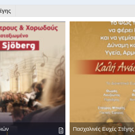
έγης
διών
Πασχαλινές Ευχές Στέγη