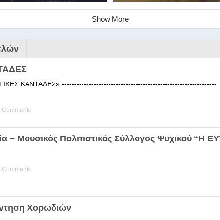
Show More
ελών
ΤΑΔΕΣ
 ΚΑΝΤΑΔΕΣ» ------------------------------------------------------
) Comments
ινάριο της Στέγης Ελληνικών Χ
ία – Μουσικός Πολιτιστικός Σύλλογος Ψυχικού “Η 
ης Χορωδίας της Στέγης Ελληνικών Χορωδιών Βιωματική διδα
) Comments
άντηση Χορωδιών