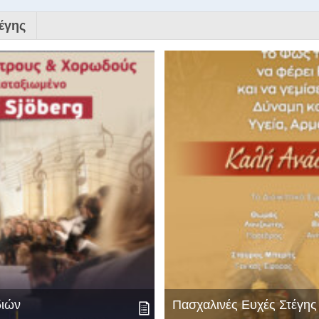
έγης
διών
Πασχαλινές Ευχές Στέγη