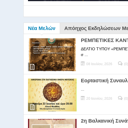
Νέα Μελών
Απόηχος Εκδηλώσεων Μ
ΡΕΜΠΕΤΙΚΕΣ ΚΑΝ
ΔΕΛΤΙΟ ΤΥΠΟΥ «ΡΕΜΠΕΤΙΚΕΣ
σ ...
08 Ιουλίου, 2026
(0
9ο Σεμ
Εορταστική Συναυλ
...
9Ο Σεμινάριο Διεύθυνσ
20 Ιουνίου, 2026
(0
2η Βαλκανική Συν