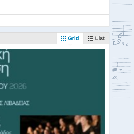
Grid
List