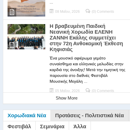
...
08 Μαΐου, 2026
(0) Comments
Η βραβευμένη Παιδική
Νεανική Χορωδία ΕΛΕΝΗ
ΖΑΝΝΗ Εκάλης συμμετέχει
στην 72η Ανθοκομική Έκθεση
Κηφισιάς
Ένα μουσικό αφιέρωμα γεμάτο
συναίσθημα και ελληνικές μελωδίες στην
καρδιά της άνοιξης! Μετά την τιμητική της
παρουσία στο διεθνές Φεστιβάλ
Μουσικής Μεγάλη ...
05 Μαΐου, 2026
(0) Comments
Show More
Χορωδιακά Νέα
Προτάσεις - Πολιτιστικά Νέα
Φεστιβάλ
Σεμινάρια
Άλλα