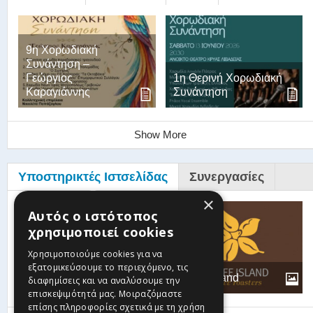
9η Χορωδιακή
Συνάντηση –
Γεώργιος
1η Θερινή Χορωδιακή
Καραγιάννης
Συνάντηση
Show More
Υποστηρικτές Ιστσελίδας
Συνεργασίες
×
Αυτός ο ιστότοπος
χρησιμοποιεί cookies
Βυζαντινή-
Παραδοσιακή
Χρησιμοποιούμε cookies για να
Χορωδία Θεόδωρος
εξατομικεύσουμε το περιεχόμενο, τις
Φωκαεύς
Coffee Island
διαφημίσεις και να αναλύσουμε την
επισκεψιμότητά μας. Μοιραζόμαστε
επίσης πληροφορίες σχετικά με τη χρήση