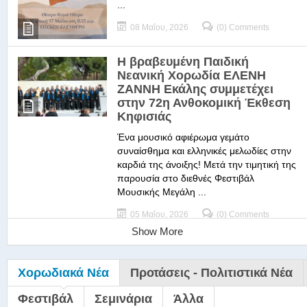
...
08 Μαΐου, 2026
(0) Comments
Η βραβευμένη Παιδική
Νεανική Χορωδία ΕΛΕΝΗ
ΖΑΝΝΗ Εκάλης συμμετέχει
στην 72η Ανθοκομική Έκθεση
Κηφισιάς
Ένα μουσικό αφιέρωμα γεμάτο
συναίσθημα και ελληνικές μελωδίες στην
καρδιά της άνοιξης! Μετά την τιμητική της
παρουσία στο διεθνές Φεστιβάλ
Μουσικής Μεγάλη ...
05 Μαΐου, 2026
(0) Comments
Show More
Χορωδιακά Νέα
Προτάσεις - Πολιτιστικά Νέα
Φεστιβάλ
Σεμινάρια
Άλλα