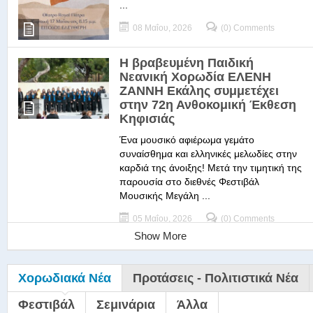
...
08 Μαΐου, 2026
(0) Comments
Η βραβευμένη Παιδική
Νεανική Χορωδία ΕΛΕΝΗ
ΖΑΝΝΗ Εκάλης συμμετέχει
στην 72η Ανθοκομική Έκθεση
Κηφισιάς
Ένα μουσικό αφιέρωμα γεμάτο
συναίσθημα και ελληνικές μελωδίες στην
καρδιά της άνοιξης! Μετά την τιμητική της
παρουσία στο διεθνές Φεστιβάλ
Μουσικής Μεγάλη ...
05 Μαΐου, 2026
(0) Comments
Show More
Χορωδιακά Νέα
Προτάσεις - Πολιτιστικά Νέα
Φεστιβάλ
Σεμινάρια
Άλλα