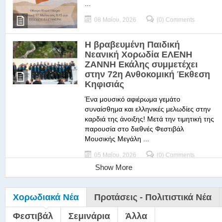
...
08 Μαΐου, 2026
(0) Comments
Η βραβευμένη Παιδική
Νεανική Χορωδία ΕΛΕΝΗ
ΖΑΝΝΗ Εκάλης συμμετέχει
στην 72η Ανθοκομική Έκθεση
Κηφισιάς
Ένα μουσικό αφιέρωμα γεμάτο
συναίσθημα και ελληνικές μελωδίες στην
καρδιά της άνοιξης! Μετά την τιμητική της
παρουσία στο διεθνές Φεστιβάλ
Μουσικής Μεγάλη ...
05 Μαΐου, 2026
(0) Comments
Show More
Χορωδιακά Νέα
Προτάσεις - Πολιτιστικά Νέα
Φεστιβάλ
Σεμινάρια
Άλλα