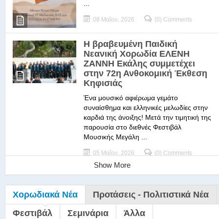
...
08 Μαΐου, 2026
(0) Comments
Η βραβευμένη Παιδική
Νεανική Χορωδία ΕΛΕΝΗ
ΖΑΝΝΗ Εκάλης συμμετέχει
στην 72η Ανθοκομική Έκθεση
Κηφισιάς
Ένα μουσικό αφιέρωμα γεμάτο
συναίσθημα και ελληνικές μελωδίες στην
καρδιά της άνοιξης! Μετά την τιμητική της
παρουσία στο διεθνές Φεστιβάλ
Μουσικής Μεγάλη ...
05 Μαΐου, 2026
(0) Comments
Show More
Χορωδιακά Νέα
Προτάσεις - Πολιτιστικά Νέα
Φεστιβάλ
Σεμινάρια
Άλλα