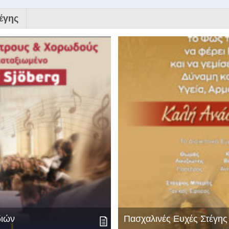
έγης
διών
Πασχαλινές Ευχές Στέγη