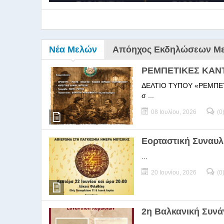
Νέα Μελών
Απόηχος Εκδηλώσεων Μ
ΡΕΜΠΕΤΙΚΕΣ ΚΑΝ
ΔΕΛΤΙΟ ΤΥΠΟΥ «ΡΕΜΠΕΤΙΚΕΣ
σ ...
08 Ιουλίου, 2026
(0
9ο Σεμ
Εορταστική Συναυλ
...
9Ο Σεμινάριο Διεύθυνσ
20 Ιουνίου, 2026
(0
2η Βαλκανική Συν