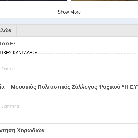
Show More
ελών
ΤΑΔΕΣ
 ΚΑΝΤΑΔΕΣ» ------------------------------------------------------
) Comments
ινάριο της Στέγης Ελληνικών Χ
ία – Μουσικός Πολιτιστικός Σύλλογος Ψυχικού “Η 
ης Χορωδίας της Στέγης Ελληνικών Χορωδιών Βιωματική διδα
) Comments
άντηση Χορωδιών