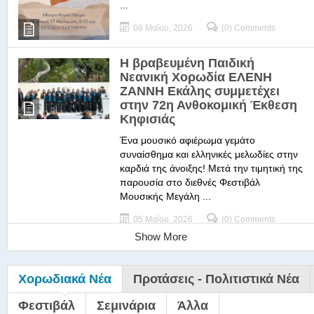
...
08 Μαΐου, 2026
(0) Comments
Η βραβευμένη Παιδική
Νεανική Χορωδία ΕΛΕΝΗ
ΖΑΝΝΗ Εκάλης συμμετέχει
στην 72η Ανθοκομική Έκθεση
Κηφισιάς
Ένα μουσικό αφιέρωμα γεμάτο
συναίσθημα και ελληνικές μελωδίες στην
καρδιά της άνοιξης! Μετά την τιμητική της
παρουσία στο διεθνές Φεστιβάλ
Μουσικής Μεγάλη ...
05 Μαΐου, 2026
(0) Comments
Show More
Χορωδιακά Νέα
Προτάσεις - Πολιτιστικά Νέα
Φεστιβάλ
Σεμινάρια
Άλλα