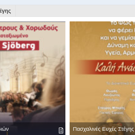
έγης
διών
Πασχαλινές Ευχές Στέγη