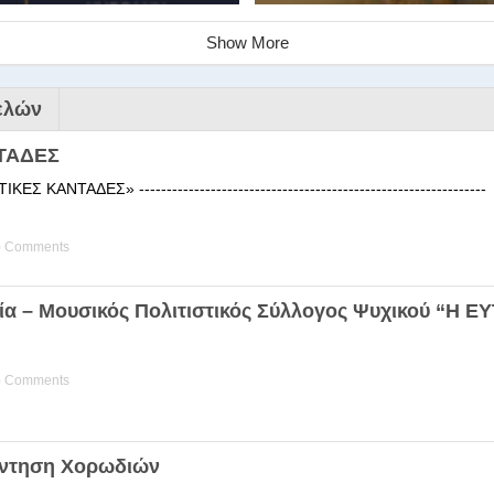
Show More
ελών
ΤΑΔΕΣ
 ΚΑΝΤΑΔΕΣ» ------------------------------------------------------
) Comments
ινάριο της Στέγης Ελληνικών Χ
ία – Μουσικός Πολιτιστικός Σύλλογος Ψυχικού “Η 
ης Χορωδίας της Στέγης Ελληνικών Χορωδιών Βιωματική διδα
) Comments
άντηση Χορωδιών