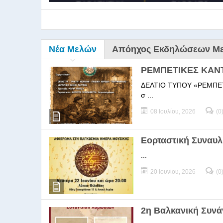
Νέα Μελών
Απόηχος Εκδηλώσεων Μ
ΡΕΜΠΕΤΙΚΕΣ ΚΑΝ
ΔΕΛΤΙΟ ΤΥΠΟΥ «ΡΕΜΠΕΤΙΚΕΣ
σ ...
08 Ιουλίου, 2026
(0
9ο Σεμ
Εορταστική Συναυλ
...
9Ο Σεμινάριο Διεύθυνσ
20 Ιουνίου, 2026
(0
2η Βαλκανική Συν