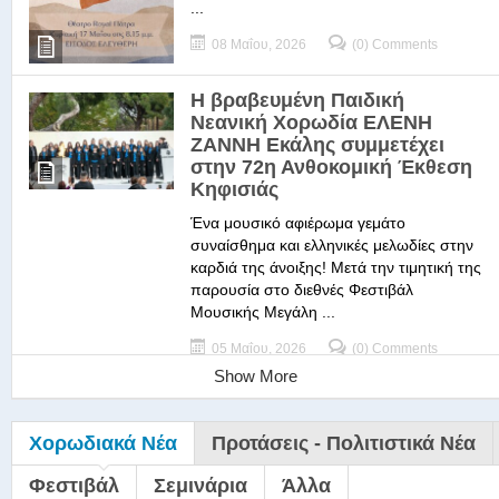
...
08 Μαΐου, 2026
(0) Comments
Η βραβευμένη Παιδική
Νεανική Χορωδία ΕΛΕΝΗ
ΖΑΝΝΗ Εκάλης συμμετέχει
στην 72η Ανθοκομική Έκθεση
Κηφισιάς
Ένα μουσικό αφιέρωμα γεμάτο
συναίσθημα και ελληνικές μελωδίες στην
καρδιά της άνοιξης! Μετά την τιμητική της
παρουσία στο διεθνές Φεστιβάλ
Μουσικής Μεγάλη ...
05 Μαΐου, 2026
(0) Comments
Show More
Χορωδιακά Νέα
Προτάσεις - Πολιτιστικά Νέα
Φεστιβάλ
Σεμινάρια
Άλλα