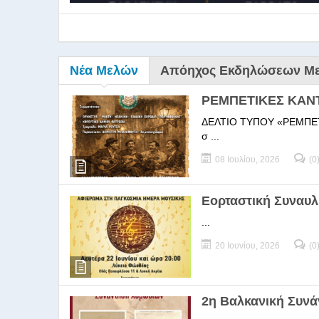
Νέα Μελών
Απόηχος Εκδηλώσεων Μ
ΡΕΜΠΕΤΙΚΕΣ ΚΑΝ
ΔΕΛΤΙΟ ΤΥΠΟΥ «ΡΕΜΠΕΤΙΚΕΣ
σ ...
08 Ιουλίου, 2026
(0
9ο Σεμ
Εορταστική Συναυλ
...
9Ο Σεμινάριο Διεύθυνσ
20 Ιουνίου, 2026
(0
2η Βαλκανική Συν