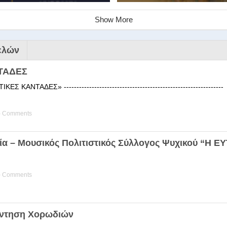
Show More
ελών
ΤΑΔΕΣ
 ΚΑΝΤΑΔΕΣ» ------------------------------------------------------
) Comments
ινάριο της Στέγης Ελληνικών Χ
ία – Μουσικός Πολιτιστικός Σύλλογος Ψυχικού “Η 
ης Χορωδίας της Στέγης Ελληνικών Χορωδιών Βιωματική διδα
) Comments
άντηση Χορωδιών