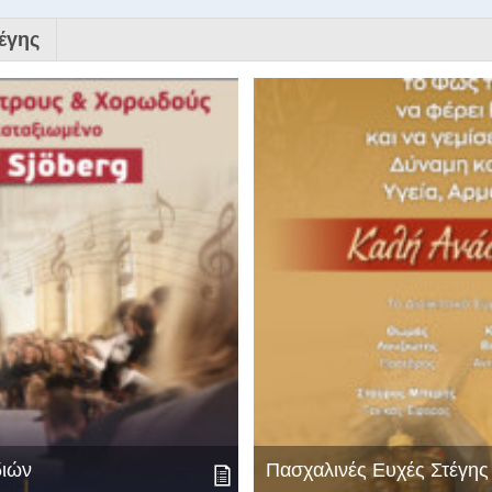
έγης
διών
Πασχαλινές Ευχές Στέγη