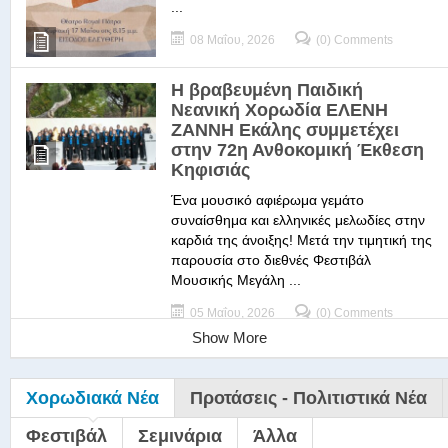
...
08 Μαΐου, 2026
(0) Comments
Η βραβευμένη Παιδική
Νεανική Χορωδία ΕΛΕΝΗ
ΖΑΝΝΗ Εκάλης συμμετέχει
στην 72η Ανθοκομική Έκθεση
Κηφισιάς
Ένα μουσικό αφιέρωμα γεμάτο
συναίσθημα και ελληνικές μελωδίες στην
καρδιά της άνοιξης! Μετά την τιμητική της
παρουσία στο διεθνές Φεστιβάλ
Μουσικής Μεγάλη ...
05 Μαΐου, 2026
(0) Comments
Show More
Χορωδιακά Νέα
Προτάσεις - Πολιτιστικά Νέα
Φεστιβάλ
Σεμινάρια
Άλλα