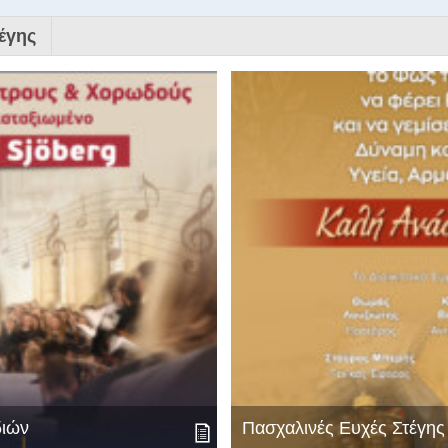
έγης
διών
Πασχαλινές Ευχές Στέγη