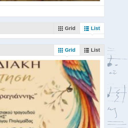
Grid
List
Grid
List
ορωδιών
σκαλία για Μαέστρου...