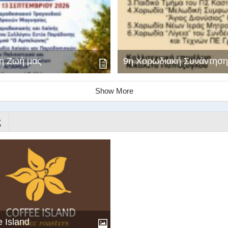
η Ζωή μας
9η Χορωδιακή Συνάντηση
Show More
ς
e Island