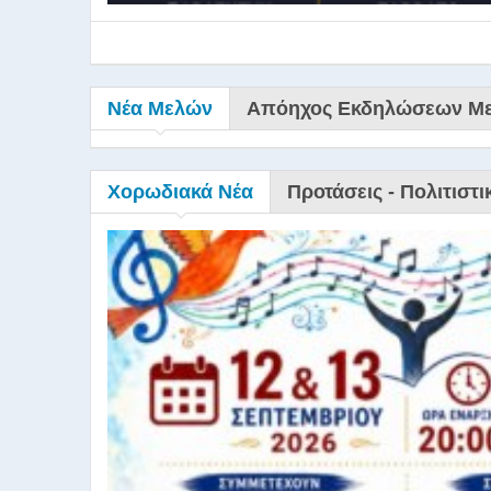
Νέα Μελών
Απόηχος Εκδηλώσεων Μ
Χορωδιακά Νέα
Προτάσεις - Πολιτιστι
9ο Σεμ
9Ο Σεμινάριο Διεύθυνσ