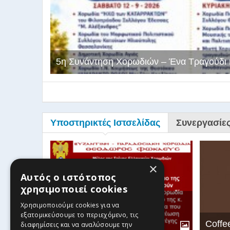
5η Συνάντηση Χορωδιών – Ένα Τραγούδι 
Υποστηρικτές Ιστσελίδας
Συνεργασίε
×
Αυτός ο ιστότοπος
χρησιμοποιεί cookies
Βυζαντινή-Παραδοσιακή
Χρησιμοποιούμε cookies για να
Χορωδία Θεόδωρος
εξατομικεύσουμε το περιεχόμενο, τις
Φωκαεύς
Coffe
διαφημίσεις και να αναλύσουμε την