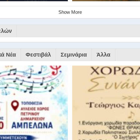
Show More
ελών
κά Νέα
Φεστιβάλ
Σεμινάρια
Άλλα
ινάριο της Στέγης Ελληνικών Χ
ης Χορωδίας της Στέγης Ελληνικών Χορωδιών Βιωματική διδα