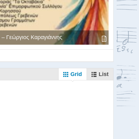
 – Γεώργιος Καραγιάννης
Grid
List