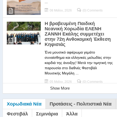
...
08 Μαΐου, 2026
(0) Comments
Η βραβευμένη Παιδική
Νεανική Χορωδία ΕΛΕΝΗ
ΖΑΝΝΗ Εκάλης συμμετέχει
στην 72η Ανθοκομική Έκθεση
Κηφισιάς
Ένα μουσικό αφιέρωμα γεμάτο
συναίσθημα και ελληνικές μελωδίες στην
καρδιά της άνοιξης! Μετά την τιμητική της
παρουσία στο διεθνές Φεστιβάλ
Μουσικής Μεγάλη ...
05 Μαΐου, 2026
(0) Comments
Show More
Χορωδιακά Νέα
Προτάσεις - Πολιτιστικά Νέα
Φεστιβάλ
Σεμινάρια
Άλλα