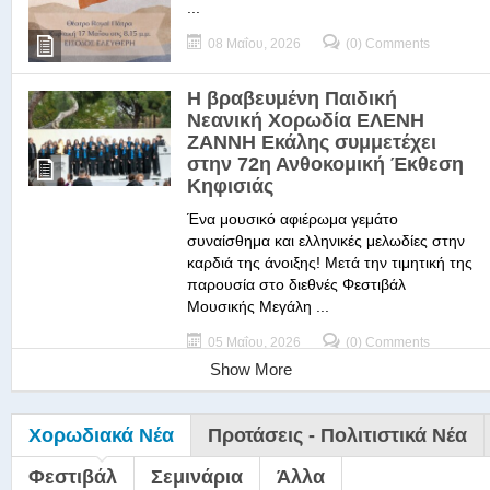
...
08 Μαΐου, 2026
(0) Comments
Η βραβευμένη Παιδική
Νεανική Χορωδία ΕΛΕΝΗ
ΖΑΝΝΗ Εκάλης συμμετέχει
στην 72η Ανθοκομική Έκθεση
Κηφισιάς
Ένα μουσικό αφιέρωμα γεμάτο
συναίσθημα και ελληνικές μελωδίες στην
καρδιά της άνοιξης! Μετά την τιμητική της
παρουσία στο διεθνές Φεστιβάλ
Μουσικής Μεγάλη ...
05 Μαΐου, 2026
(0) Comments
Show More
Χορωδιακά Νέα
Προτάσεις - Πολιτιστικά Νέα
Φεστιβάλ
Σεμινάρια
Άλλα