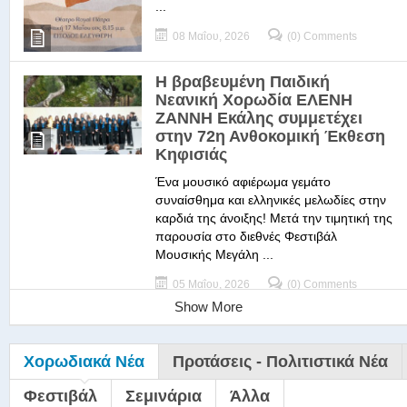
...
08 Μαΐου, 2026
(0) Comments
Η βραβευμένη Παιδική
Νεανική Χορωδία ΕΛΕΝΗ
ΖΑΝΝΗ Εκάλης συμμετέχει
στην 72η Ανθοκομική Έκθεση
Κηφισιάς
Ένα μουσικό αφιέρωμα γεμάτο
συναίσθημα και ελληνικές μελωδίες στην
καρδιά της άνοιξης! Μετά την τιμητική της
παρουσία στο διεθνές Φεστιβάλ
Μουσικής Μεγάλη ...
05 Μαΐου, 2026
(0) Comments
Show More
Χορωδιακά Νέα
Προτάσεις - Πολιτιστικά Νέα
Φεστιβάλ
Σεμινάρια
Άλλα