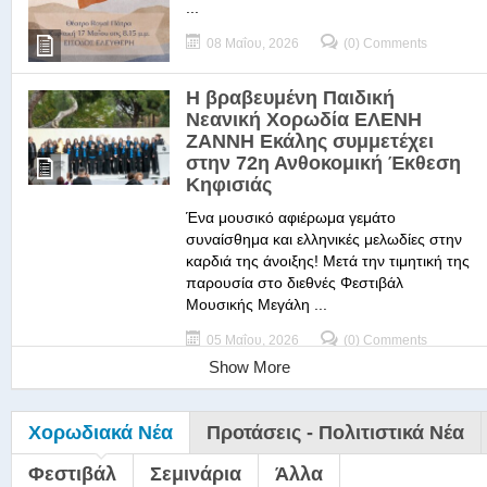
...
08 Μαΐου, 2026
(0) Comments
Η βραβευμένη Παιδική
Νεανική Χορωδία ΕΛΕΝΗ
ΖΑΝΝΗ Εκάλης συμμετέχει
στην 72η Ανθοκομική Έκθεση
Κηφισιάς
Ένα μουσικό αφιέρωμα γεμάτο
συναίσθημα και ελληνικές μελωδίες στην
καρδιά της άνοιξης! Μετά την τιμητική της
παρουσία στο διεθνές Φεστιβάλ
Μουσικής Μεγάλη ...
05 Μαΐου, 2026
(0) Comments
Show More
Χορωδιακά Νέα
Προτάσεις - Πολιτιστικά Νέα
Φεστιβάλ
Σεμινάρια
Άλλα