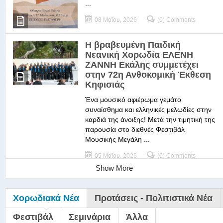
...
08 Μαΐου, 2026
(0) Comments
Η βραβευμένη Παιδική
Νεανική Χορωδία ΕΛΕΝΗ
ΖΑΝΝΗ Εκάλης συμμετέχει
στην 72η Ανθοκομική Έκθεση
Κηφισιάς
Ένα μουσικό αφιέρωμα γεμάτο
συναίσθημα και ελληνικές μελωδίες στην
καρδιά της άνοιξης! Μετά την τιμητική της
παρουσία στο διεθνές Φεστιβάλ
Μουσικής Μεγάλη ...
05 Μαΐου, 2026
(0) Comments
Show More
Χορωδιακά Νέα
Προτάσεις - Πολιτιστικά Νέα
Φεστιβάλ
Σεμινάρια
Άλλα