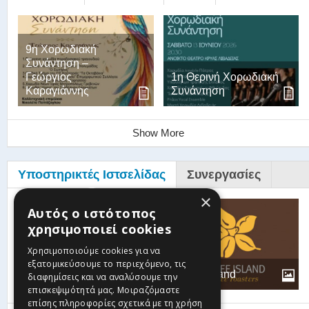
9η Χορωδιακή
Συνάντηση –
Γεώργιος
1η Θερινή Χορωδιακή
Καραγιάννης
Συνάντηση
Show More
Υποστηρικτές Ιστσελίδας
Συνεργασίες
×
Αυτός ο ιστότοπος
χρησιμοποιεί cookies
Βυζαντινή-
Παραδοσιακή
Χρησιμοποιούμε cookies για να
Χορωδία Θεόδωρος
εξατομικεύσουμε το περιεχόμενο, τις
Φωκαεύς
Coffee Island
διαφημίσεις και να αναλύσουμε την
επισκεψιμότητά μας. Μοιραζόμαστε
επίσης πληροφορίες σχετικά με τη χρήση