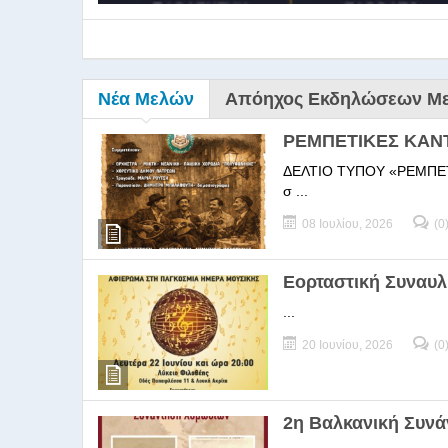
Νέα Μελών
Απόηχος Εκδηλώσεων Μ
ΡΕΜΠΕΤΙΚΕΣ ΚΑΝ
ΔΕΛΤΙΟ ΤΥΠΟΥ «ΡΕΜΠΕΤΙΚΕΣ
σ ...
08 Ιουλίου, 2026
(0
9ο Σεμ
Εορταστική Συναυλ
...
9Ο Σεμινάριο Διεύθυνσ
20 Ιουνίου, 2026
(0
2η Βαλκανική Συν