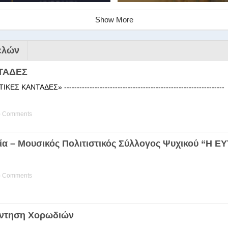
Show More
ελών
ΤΑΔΕΣ
 ΚΑΝΤΑΔΕΣ» ------------------------------------------------------
) Comments
ινάριο της Στέγης Ελληνικών Χ
ία – Μουσικός Πολιτιστικός Σύλλογος Ψυχικού “Η 
ης Χορωδίας της Στέγης Ελληνικών Χορωδιών Βιωματική διδα
) Comments
άντηση Χορωδιών