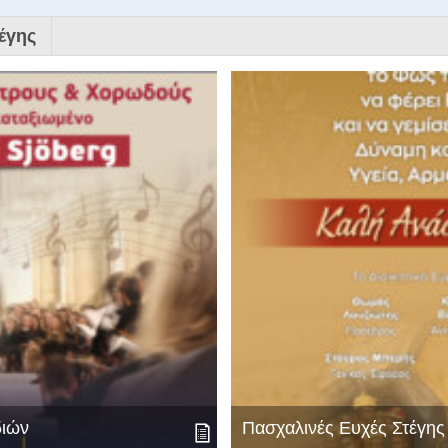
έγης
διών
Πασχαλινές Ευχές Στέγη