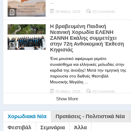
...
08 Μαΐου, 2026
(0) Comments
Η βραβευμένη Παιδική
Νεανική Χορωδία ΕΛΕΝΗ
ΖΑΝΝΗ Εκάλης συμμετέχει
στην 72η Ανθοκομική Έκθεση
Κηφισιάς
Ένα μουσικό αφιέρωμα γεμάτο
συναίσθημα και ελληνικές μελωδίες στην
καρδιά της άνοιξης! Μετά την τιμητική της
παρουσία στο διεθνές Φεστιβάλ
Μουσικής Μεγάλη ...
05 Μαΐου, 2026
(0) Comments
Show More
Χορωδιακά Νέα
Προτάσεις - Πολιτιστικά Νέα
Φεστιβάλ
Σεμινάρια
Άλλα