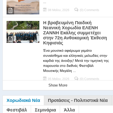
...
08 Μαΐου, 2026
(0) Comments
Η βραβευμένη Παιδική
Νεανική Χορωδία ΕΛΕΝΗ
ΖΑΝΝΗ Εκάλης συμμετέχει
στην 72η Ανθοκομική Έκθεση
Κηφισιάς
Ένα μουσικό αφιέρωμα γεμάτο
συναίσθημα και ελληνικές μελωδίες στην
καρδιά της άνοιξης! Μετά την τιμητική της
παρουσία στο διεθνές Φεστιβάλ
Μουσικής Μεγάλη ...
05 Μαΐου, 2026
(0) Comments
Show More
Χορωδιακά Νέα
Προτάσεις - Πολιτιστικά Νέα
Φεστιβάλ
Σεμινάρια
Άλλα