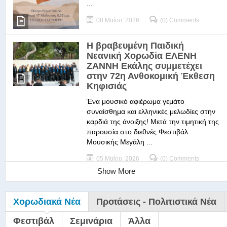
...
08 Μαΐου, 2026
(0) Comments
Η βραβευμένη Παιδική
Νεανική Χορωδία ΕΛΕΝΗ
ΖΑΝΝΗ Εκάλης συμμετέχει
στην 72η Ανθοκομική Έκθεση
Κηφισιάς
Ένα μουσικό αφιέρωμα γεμάτο
συναίσθημα και ελληνικές μελωδίες στην
καρδιά της άνοιξης! Μετά την τιμητική της
παρουσία στο διεθνές Φεστιβάλ
Μουσικής Μεγάλη ...
05 Μαΐου, 2026
(0) Comments
Show More
Χορωδιακά Νέα
Προτάσεις - Πολιτιστικά Νέα
Φεστιβάλ
Σεμινάρια
Άλλα