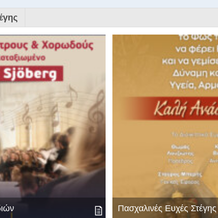
έγης
διών
Πασχαλινές Ευχές Στέγη