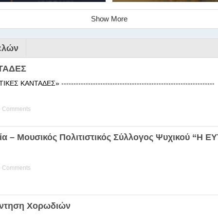
Show More
ελών
ΤΑΔΕΣ
 ΚΑΝΤΑΔΕΣ» ------------------------------------------------------
) Comments
ινάριο της Στέγης Ελληνικών Χ
ία – Μουσικός Πολιτιστικός Σύλλογος Ψυχικού “Η 
ης Χορωδίας της Στέγης Ελληνικών Χορωδιών Βιωματική διδα
) Comments
άντηση Χορωδιών