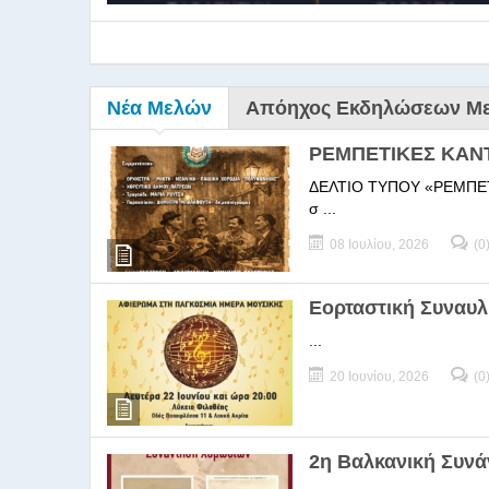
Νέα Μελών
Απόηχος Εκδηλώσεων Μ
ΡΕΜΠΕΤΙΚΕΣ ΚΑΝ
ΔΕΛΤΙΟ ΤΥΠΟΥ «ΡΕΜΠΕΤΙΚΕΣ
σ ...
08 Ιουλίου, 2026
(0
9ο Σεμ
Εορταστική Συναυλ
...
9Ο Σεμινάριο Διεύθυνσ
20 Ιουνίου, 2026
(0
2η Βαλκανική Συν