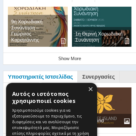
9η Χορωδιακή
Συνάντηση –
Γεώργιος
1η Θερινή Χορωδιακή
Καραγιάννης
Συνάντηση
Show More
Υποστηρικτές Ιστσελίδας
Συνεργασίες
×
Αυτός ο ιστότοπος
χρησιμοποιεί cookies
Βυζαντινή-
Παραδοσιακή
Χρησιμοποιούμε cookies για να
Χορωδία Θεόδωρος
εξατομικεύσουμε το περιεχόμενο, τις
Φωκαεύς
Coffee Island
διαφημίσεις και να αναλύσουμε την
επισκεψιμότητά μας. Μοιραζόμαστε
επίσης πληροφορίες σχετικά με τη χρήση