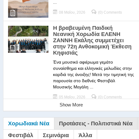
...
08 Μαΐου, 2026
(0) Comments
Η βραβευμένη Παιδική
Νεανική Χορωδία ΕΛΕΝΗ
ΖΑΝΝΗ Εκάλης συμμετέχει
στην 72η Ανθοκομική Έκθεση
Κηφισιάς
Ένα μουσικό αφιέρωμα γεμάτο
συναίσθημα και ελληνικές μελωδίες στην
καρδιά της άνοιξης! Μετά την τιμητική της
παρουσία στο διεθνές Φεστιβάλ
Μουσικής Μεγάλη ...
05 Μαΐου, 2026
(0) Comments
Show More
Χορωδιακά Νέα
Προτάσεις - Πολιτιστικά Νέα
Φεστιβάλ
Σεμινάρια
Άλλα