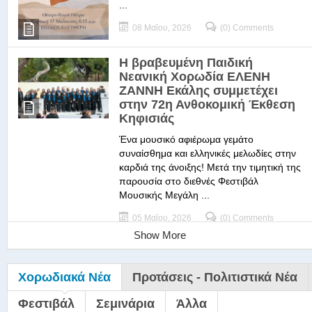
...
08 Μαΐου, 2026
(0) Comments
Η βραβευμένη Παιδική
Νεανική Χορωδία ΕΛΕΝΗ
ΖΑΝΝΗ Εκάλης συμμετέχει
στην 72η Ανθοκομική Έκθεση
Κηφισιάς
Ένα μουσικό αφιέρωμα γεμάτο
συναίσθημα και ελληνικές μελωδίες στην
καρδιά της άνοιξης! Μετά την τιμητική της
παρουσία στο διεθνές Φεστιβάλ
Μουσικής Μεγάλη ...
05 Μαΐου, 2026
(0) Comments
Show More
Χορωδιακά Νέα
Προτάσεις - Πολιτιστικά Νέα
Φεστιβάλ
Σεμινάρια
Άλλα