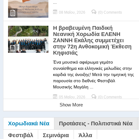
...
08 Μαΐου, 2026
(0) Comments
Η βραβευμένη Παιδική
Νεανική Χορωδία ΕΛΕΝΗ
ΖΑΝΝΗ Εκάλης συμμετέχει
στην 72η Ανθοκομική Έκθεση
Κηφισιάς
Ένα μουσικό αφιέρωμα γεμάτο
συναίσθημα και ελληνικές μελωδίες στην
καρδιά της άνοιξης! Μετά την τιμητική της
παρουσία στο διεθνές Φεστιβάλ
Μουσικής Μεγάλη ...
05 Μαΐου, 2026
(0) Comments
Show More
Χορωδιακά Νέα
Προτάσεις - Πολιτιστικά Νέα
Φεστιβάλ
Σεμινάρια
Άλλα