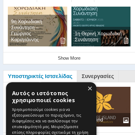
9η Χορωδιακή
Συνάντηση –
Γεώργιος
1η Θερινή Χορωδιακή
Καραγιάννης
Συνάντηση
Show More
Υποστηρικτές Ιστσελίδας
Συνεργασίες
×
Αυτός ο ιστότοπος
χρησιμοποιεί cookies
Βυζαντινή-
Παραδοσιακή
Χρησιμοποιούμε cookies για να
Χορωδία Θεόδωρος
εξατομικεύσουμε το περιεχόμενο, τις
Φωκαεύς
Coffee Island
διαφημίσεις και να αναλύσουμε την
επισκεψιμότητά μας. Μοιραζόμαστε
επίσης πληροφορίες σχετικά με τη χρήση