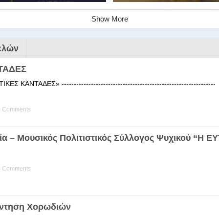
Show More
ελών
ΤΑΔΕΣ
 ΚΑΝΤΑΔΕΣ» ------------------------------------------------------
) Comments
ινάριο της Στέγης Ελληνικών Χ
ία – Μουσικός Πολιτιστικός Σύλλογος Ψυχικού “Η 
ης Χορωδίας της Στέγης Ελληνικών Χορωδιών Βιωματική διδα
) Comments
άντηση Χορωδιών