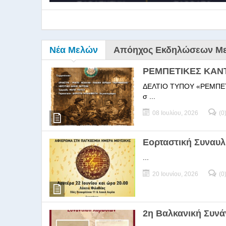
Νέα Μελών
Απόηχος Εκδηλώσεων Μ
ΡΕΜΠΕΤΙΚΕΣ ΚΑΝ
ΔΕΛΤΙΟ ΤΥΠΟΥ «ΡΕΜΠΕΤΙΚΕΣ
σ ...
08 Ιουλίου, 2026
(0
9ο Σεμ
Εορταστική Συναυλ
...
9Ο Σεμινάριο Διεύθυνσ
20 Ιουνίου, 2026
(0
2η Βαλκανική Συν