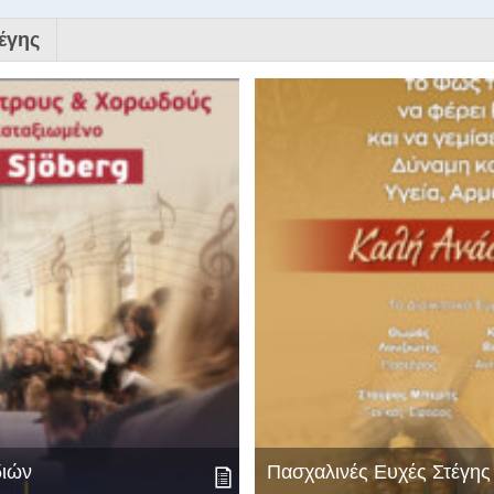
έγης
διών
Πασχαλινές Ευχές Στέγη