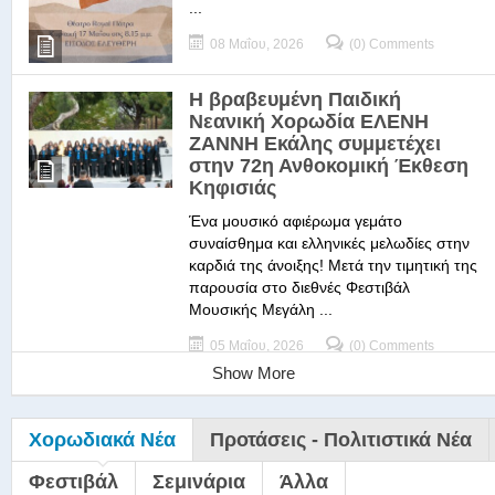
...
08 Μαΐου, 2026
(0) Comments
Η βραβευμένη Παιδική
Νεανική Χορωδία ΕΛΕΝΗ
ΖΑΝΝΗ Εκάλης συμμετέχει
στην 72η Ανθοκομική Έκθεση
Κηφισιάς
Ένα μουσικό αφιέρωμα γεμάτο
συναίσθημα και ελληνικές μελωδίες στην
καρδιά της άνοιξης! Μετά την τιμητική της
παρουσία στο διεθνές Φεστιβάλ
Μουσικής Μεγάλη ...
05 Μαΐου, 2026
(0) Comments
Show More
Χορωδιακά Νέα
Προτάσεις - Πολιτιστικά Νέα
Φεστιβάλ
Σεμινάρια
Άλλα