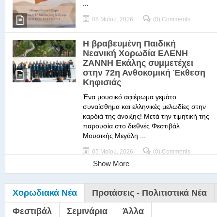
...
08 Μαΐου, 2026
(0) Comments
Η βραβευμένη Παιδική
Νεανική Χορωδία ΕΛΕΝΗ
ΖΑΝΝΗ Εκάλης συμμετέχει
στην 72η Ανθοκομική Έκθεση
Κηφισιάς
Ένα μουσικό αφιέρωμα γεμάτο
συναίσθημα και ελληνικές μελωδίες στην
καρδιά της άνοιξης! Μετά την τιμητική της
παρουσία στο διεθνές Φεστιβάλ
Μουσικής Μεγάλη ...
05 Μαΐου, 2026
(0) Comments
Show More
Χορωδιακά Νέα
Προτάσεις - Πολιτιστικά Νέα
Φεστιβάλ
Σεμινάρια
Άλλα