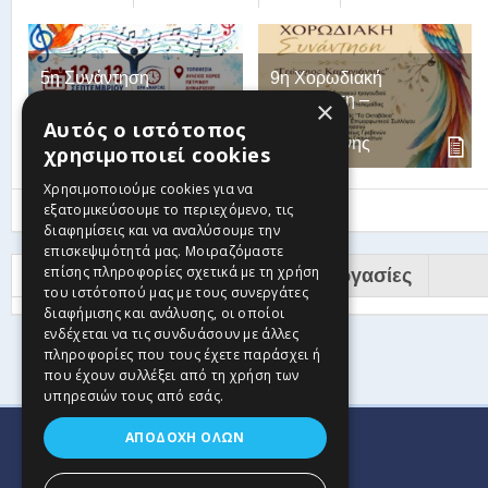
5η Συνάντηση
9η Χορωδιακή
Χορωδιών – Ένα
Συνάντηση –
×
Τραγούδι η Ζωή
Γεώργιος
Αυτός ο ιστότοπος
μας
Καραγιάννης
χρησιμοποιεί cookies
Χρησιμοποιούμε cookies για να
εξατομικεύσουμε το περιεχόμενο, τις
Show More
διαφημίσεις και να αναλύσουμε την
επισκεψιμότητά μας. Μοιραζόμαστε
επίσης πληροφορίες σχετικά με τη χρήση
Υποστηρικτές Ιστσελίδας
Συνεργασίες
του ιστότοπού μας με τους συνεργάτες
διαφήμισης και ανάλυσης, οι οποίοι
ενδέχεται να τις συνδυάσουν με άλλες
πληροφορίες που τους έχετε παράσχει ή
που έχουν συλλέξει από τη χρήση των
υπηρεσιών τους από εσάς.
ΑΠΟΔΟΧΉ ΌΛΩΝ