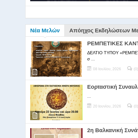
Νέα Μελών
Απόηχος Εκδηλώσεων Μ
ΡΕΜΠΕΤΙΚΕΣ ΚΑΝ
ΔΕΛΤΙΟ ΤΥΠΟΥ «ΡΕΜΠΕΤΙΚΕΣ
σ ...
08 Ιουλίου, 2026
(0
9ο Σεμ
Εορταστική Συναυλ
...
9Ο Σεμινάριο Διεύθυνσ
20 Ιουνίου, 2026
(0
2η Βαλκανική Συν