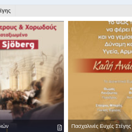
έγης
διών
Πασχαλινές Ευχές Στέγη