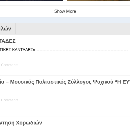
Show More
ελών
ΤΑΔΕΣ
 ΚΑΝΤΑΔΕΣ» ------------------------------------------------------
) Comments
ινάριο της Στέγης Ελληνικών Χ
ία – Μουσικός Πολιτιστικός Σύλλογος Ψυχικού “Η 
ης Χορωδίας της Στέγης Ελληνικών Χορωδιών Βιωματική διδα
) Comments
άντηση Χορωδιών