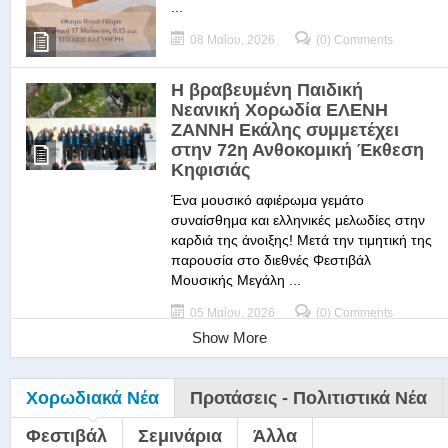
...
08 Μαΐου, 2026
(0) Comments
Η βραβευμένη Παιδική
Νεανική Χορωδία ΕΛΕΝΗ
ΖΑΝΝΗ Εκάλης συμμετέχει
στην 72η Ανθοκομική Έκθεση
Κηφισιάς
Ένα μουσικό αφιέρωμα γεμάτο
συναίσθημα και ελληνικές μελωδίες στην
καρδιά της άνοιξης! Μετά την τιμητική της
παρουσία στο διεθνές Φεστιβάλ
Μουσικής Μεγάλη ...
05 Μαΐου, 2026
(0) Comments
Show More
Χορωδιακά Νέα
Προτάσεις - Πολιτιστικά Νέα
Φεστιβάλ
Σεμινάρια
Άλλα