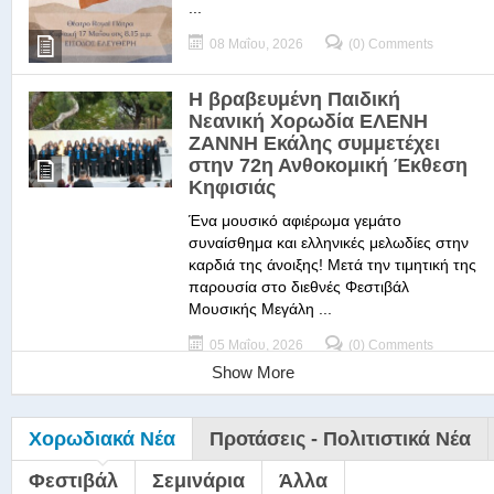
...
08 Μαΐου, 2026
(0) Comments
Η βραβευμένη Παιδική
Νεανική Χορωδία ΕΛΕΝΗ
ΖΑΝΝΗ Εκάλης συμμετέχει
στην 72η Ανθοκομική Έκθεση
Κηφισιάς
Ένα μουσικό αφιέρωμα γεμάτο
συναίσθημα και ελληνικές μελωδίες στην
καρδιά της άνοιξης! Μετά την τιμητική της
παρουσία στο διεθνές Φεστιβάλ
Μουσικής Μεγάλη ...
05 Μαΐου, 2026
(0) Comments
Show More
Χορωδιακά Νέα
Προτάσεις - Πολιτιστικά Νέα
Φεστιβάλ
Σεμινάρια
Άλλα