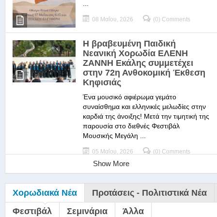
...
08 Μαΐου, 2026
(0) Comments
Η βραβευμένη Παιδική
Νεανική Χορωδία ΕΛΕΝΗ
ΖΑΝΝΗ Εκάλης συμμετέχει
στην 72η Ανθοκομική Έκθεση
Κηφισιάς
Ένα μουσικό αφιέρωμα γεμάτο
συναίσθημα και ελληνικές μελωδίες στην
καρδιά της άνοιξης! Μετά την τιμητική της
παρουσία στο διεθνές Φεστιβάλ
Μουσικής Μεγάλη ...
05 Μαΐου, 2026
(0) Comments
Show More
Χορωδιακά Νέα
Προτάσεις - Πολιτιστικά Νέα
Φεστιβάλ
Σεμινάρια
Άλλα