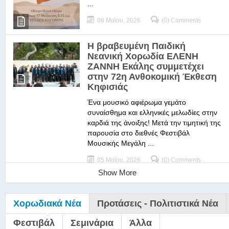
...
08 Μαΐου, 2026
(0) Comments
Η βραβευμένη Παιδική
Νεανική Χορωδία ΕΛΕΝΗ
ΖΑΝΝΗ Εκάλης συμμετέχει
στην 72η Ανθοκομική Έκθεση
Κηφισιάς
Ένα μουσικό αφιέρωμα γεμάτο
συναίσθημα και ελληνικές μελωδίες στην
καρδιά της άνοιξης! Μετά την τιμητική της
παρουσία στο διεθνές Φεστιβάλ
Μουσικής Μεγάλη ...
05 Μαΐου, 2026
(0) Comments
Show More
Χορωδιακά Νέα
Προτάσεις - Πολιτιστικά Νέα
Φεστιβάλ
Σεμινάρια
Άλλα