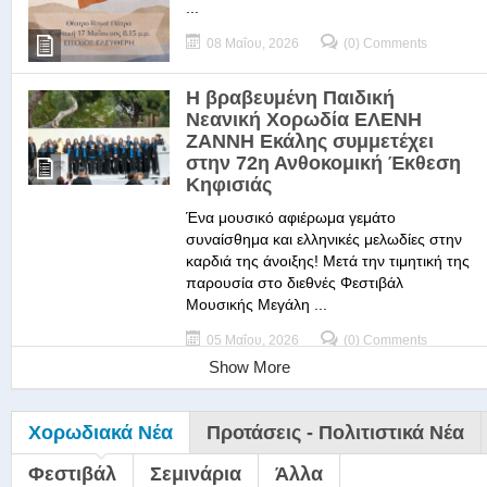
...
08 Μαΐου, 2026
(0) Comments
Η βραβευμένη Παιδική
Νεανική Χορωδία ΕΛΕΝΗ
ΖΑΝΝΗ Εκάλης συμμετέχει
στην 72η Ανθοκομική Έκθεση
Κηφισιάς
Ένα μουσικό αφιέρωμα γεμάτο
συναίσθημα και ελληνικές μελωδίες στην
καρδιά της άνοιξης! Μετά την τιμητική της
παρουσία στο διεθνές Φεστιβάλ
Μουσικής Μεγάλη ...
05 Μαΐου, 2026
(0) Comments
Show More
Χορωδιακά Νέα
Προτάσεις - Πολιτιστικά Νέα
Φεστιβάλ
Σεμινάρια
Άλλα