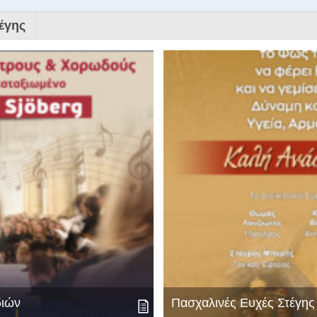
έγης
διών
Πασχαλινές Ευχές Στέγη