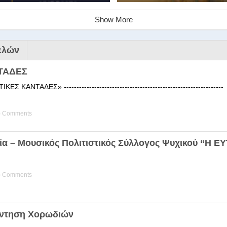
Show More
ελών
ΤΑΔΕΣ
 ΚΑΝΤΑΔΕΣ» ------------------------------------------------------
) Comments
ινάριο της Στέγης Ελληνικών Χ
ία – Μουσικός Πολιτιστικός Σύλλογος Ψυχικού “Η 
ης Χορωδίας της Στέγης Ελληνικών Χορωδιών Βιωματική διδα
) Comments
άντηση Χορωδιών