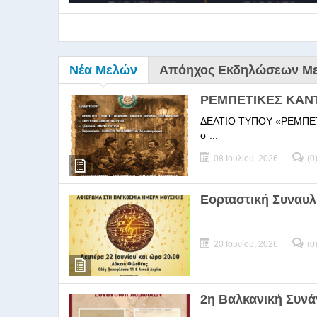
Νέα Μελών
Απόηχος Εκδηλώσεων Μ
ΡΕΜΠΕΤΙΚΕΣ ΚΑΝ
ΔΕΛΤΙΟ ΤΥΠΟΥ «ΡΕΜΠΕΤΙΚΕΣ
σ ...
08 Ιουλίου, 2026
(0
9ο Σεμ
Εορταστική Συναυλ
...
9Ο Σεμινάριο Διεύθυνσ
20 Ιουνίου, 2026
(0
2η Βαλκανική Συν