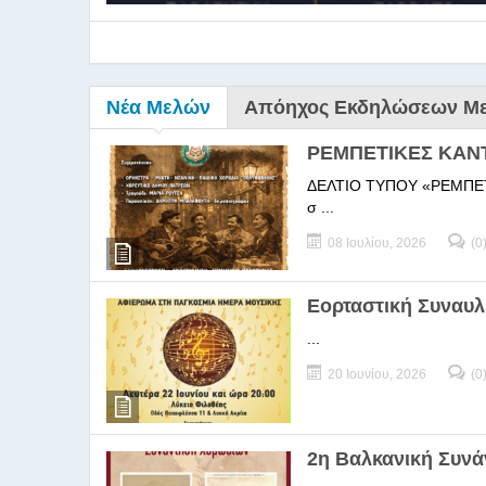
Νέα Μελών
Απόηχος Εκδηλώσεων Μ
ΡΕΜΠΕΤΙΚΕΣ ΚΑΝ
ΔΕΛΤΙΟ ΤΥΠΟΥ «ΡΕΜΠΕΤΙΚΕΣ
σ ...
08 Ιουλίου, 2026
(0
9ο Σεμ
Εορταστική Συναυλ
...
9Ο Σεμινάριο Διεύθυνσ
20 Ιουνίου, 2026
(0
2η Βαλκανική Συν