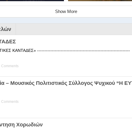
Show More
ελών
ΤΑΔΕΣ
 ΚΑΝΤΑΔΕΣ» ------------------------------------------------------
) Comments
ινάριο της Στέγης Ελληνικών Χ
ία – Μουσικός Πολιτιστικός Σύλλογος Ψυχικού “Η 
ης Χορωδίας της Στέγης Ελληνικών Χορωδιών Βιωματική διδα
) Comments
άντηση Χορωδιών