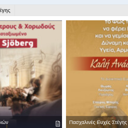
έγης
διών
Πασχαλινές Ευχές Στέγη