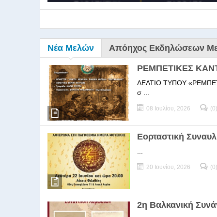
Νέα Μελών
Απόηχος Εκδηλώσεων Μ
ΡΕΜΠΕΤΙΚΕΣ ΚΑΝ
ΔΕΛΤΙΟ ΤΥΠΟΥ «ΡΕΜΠΕΤΙΚΕΣ
σ ...
08 Ιουλίου, 2026
(0
9ο Σεμ
Εορταστική Συναυλ
...
9Ο Σεμινάριο Διεύθυνσ
20 Ιουνίου, 2026
(0
2η Βαλκανική Συν