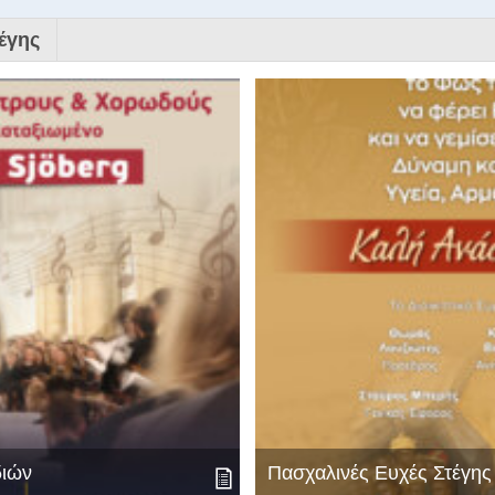
έγης
διών
Πασχαλινές Ευχές Στέγη