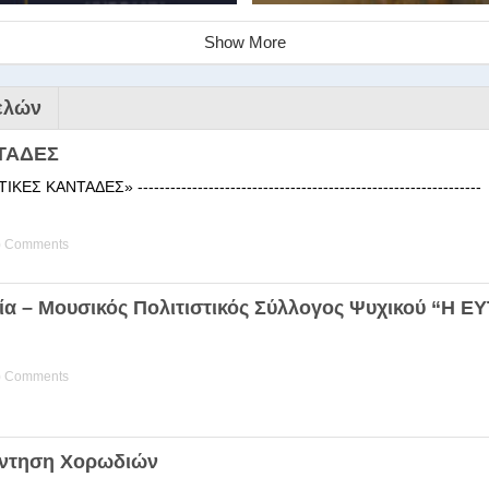
Show More
ελών
ΤΑΔΕΣ
 ΚΑΝΤΑΔΕΣ» ------------------------------------------------------
) Comments
ινάριο της Στέγης Ελληνικών Χ
ία – Μουσικός Πολιτιστικός Σύλλογος Ψυχικού “Η 
ης Χορωδίας της Στέγης Ελληνικών Χορωδιών Βιωματική διδα
) Comments
άντηση Χορωδιών