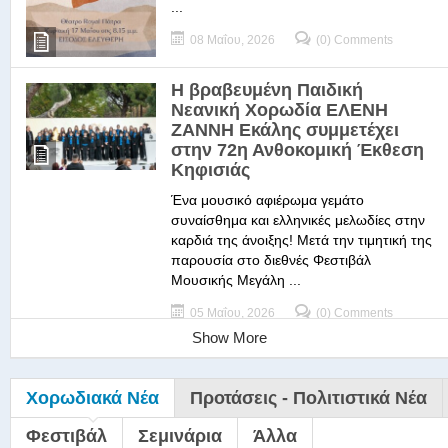
...
08 Μαΐου, 2026
(0) Comments
Η βραβευμένη Παιδική
Νεανική Χορωδία ΕΛΕΝΗ
ΖΑΝΝΗ Εκάλης συμμετέχει
στην 72η Ανθοκομική Έκθεση
Κηφισιάς
Ένα μουσικό αφιέρωμα γεμάτο
συναίσθημα και ελληνικές μελωδίες στην
καρδιά της άνοιξης! Μετά την τιμητική της
παρουσία στο διεθνές Φεστιβάλ
Μουσικής Μεγάλη ...
05 Μαΐου, 2026
(0) Comments
Show More
Χορωδιακά Νέα
Προτάσεις - Πολιτιστικά Νέα
Φεστιβάλ
Σεμινάρια
Άλλα