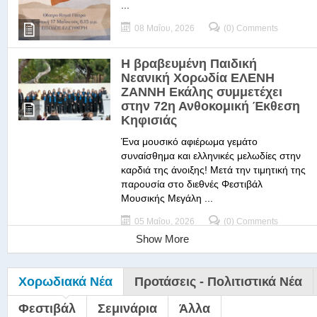
...
08 Μαΐου, 2026
(0) Comments
Η βραβευμένη Παιδική
Νεανική Χορωδία ΕΛΕΝΗ
ΖΑΝΝΗ Εκάλης συμμετέχει
στην 72η Ανθοκομική Έκθεση
Κηφισιάς
Ένα μουσικό αφιέρωμα γεμάτο
συναίσθημα και ελληνικές μελωδίες στην
καρδιά της άνοιξης! Μετά την τιμητική της
παρουσία στο διεθνές Φεστιβάλ
Μουσικής Μεγάλη ...
05 Μαΐου, 2026
(0) Comments
Show More
Χορωδιακά Νέα
Προτάσεις - Πολιτιστικά Νέα
Φεστιβάλ
Σεμινάρια
Άλλα