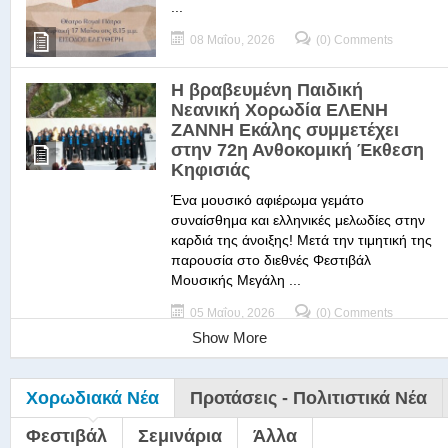
...
08 Μαΐου, 2026
(0) Comments
Η βραβευμένη Παιδική
Νεανική Χορωδία ΕΛΕΝΗ
ΖΑΝΝΗ Εκάλης συμμετέχει
στην 72η Ανθοκομική Έκθεση
Κηφισιάς
Ένα μουσικό αφιέρωμα γεμάτο
συναίσθημα και ελληνικές μελωδίες στην
καρδιά της άνοιξης! Μετά την τιμητική της
παρουσία στο διεθνές Φεστιβάλ
Μουσικής Μεγάλη ...
05 Μαΐου, 2026
(0) Comments
Show More
Χορωδιακά Νέα
Προτάσεις - Πολιτιστικά Νέα
Φεστιβάλ
Σεμινάρια
Άλλα