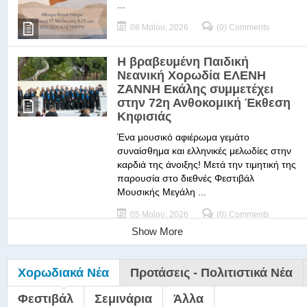
...
08 Μαΐου, 2026
(0) Comments
Η βραβευμένη Παιδική
Νεανική Χορωδία ΕΛΕΝΗ
ΖΑΝΝΗ Εκάλης συμμετέχει
στην 72η Ανθοκομική Έκθεση
Κηφισιάς
Ένα μουσικό αφιέρωμα γεμάτο
συναίσθημα και ελληνικές μελωδίες στην
καρδιά της άνοιξης! Μετά την τιμητική της
παρουσία στο διεθνές Φεστιβάλ
Μουσικής Μεγάλη ...
05 Μαΐου, 2026
(0) Comments
Show More
Χορωδιακά Νέα
Προτάσεις - Πολιτιστικά Νέα
Φεστιβάλ
Σεμινάρια
Άλλα