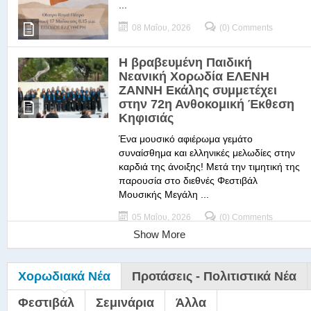
...
08 Μαΐου, 2026
(0) Comments
Η βραβευμένη Παιδική
Νεανική Χορωδία ΕΛΕΝΗ
ΖΑΝΝΗ Εκάλης συμμετέχει
στην 72η Ανθοκομική Έκθεση
Κηφισιάς
Ένα μουσικό αφιέρωμα γεμάτο
συναίσθημα και ελληνικές μελωδίες στην
καρδιά της άνοιξης! Μετά την τιμητική της
παρουσία στο διεθνές Φεστιβάλ
Μουσικής Μεγάλη ...
05 Μαΐου, 2026
(0) Comments
Show More
Χορωδιακά Νέα
Προτάσεις - Πολιτιστικά Νέα
Φεστιβάλ
Σεμινάρια
Άλλα