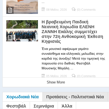
...
08 Μαΐου, 2026
(0) Comments
Η βραβευμένη Παιδική
Νεανική Χορωδία ΕΛΕΝΗ
ΖΑΝΝΗ Εκάλης συμμετέχει
στην 72η Ανθοκομική Έκθεση
Κηφισιάς
Ένα μουσικό αφιέρωμα γεμάτο
συναίσθημα και ελληνικές μελωδίες στην
καρδιά της άνοιξης! Μετά την τιμητική της
παρουσία στο διεθνές Φεστιβάλ
Μουσικής Μεγάλη ...
05 Μαΐου, 2026
(0) Comments
Show More
Χορωδιακά Νέα
Προτάσεις - Πολιτιστικά Νέα
Φεστιβάλ
Σεμινάρια
Άλλα