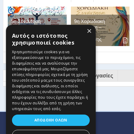
5η Συνάντηση
9η Χορωδιακή
Χορωδιών – Ένα
Συνάντηση –
×
Τραγούδι η Ζωή
Γεώργιος
Αυτός ο ιστότοπος
μας
Καραγιάννης
χρησιμοποιεί cookies
Χρησιμοποιούμε cookies για να
εξατομικεύσουμε το περιεχόμενο, τις
Show More
διαφημίσεις και να αναλύσουμε την
επισκεψιμότητά μας. Μοιραζόμαστε
επίσης πληροφορίες σχετικά με τη χρήση
Υποστηρικτές Ιστσελίδας
Συνεργασίες
του ιστότοπού μας με τους συνεργάτες
διαφήμισης και ανάλυσης, οι οποίοι
ενδέχεται να τις συνδυάσουν με άλλες
πληροφορίες που τους έχετε παράσχει ή
που έχουν συλλέξει από τη χρήση των
υπηρεσιών τους από εσάς.
ΑΠΟΔΟΧΉ ΌΛΩΝ