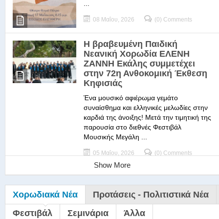
...
08 Μαΐου, 2026
(0) Comments
Η βραβευμένη Παιδική
Νεανική Χορωδία ΕΛΕΝΗ
ΖΑΝΝΗ Εκάλης συμμετέχει
στην 72η Ανθοκομική Έκθεση
Κηφισιάς
Ένα μουσικό αφιέρωμα γεμάτο
συναίσθημα και ελληνικές μελωδίες στην
καρδιά της άνοιξης! Μετά την τιμητική της
παρουσία στο διεθνές Φεστιβάλ
Μουσικής Μεγάλη ...
05 Μαΐου, 2026
(0) Comments
Show More
Χορωδιακά Νέα
Προτάσεις - Πολιτιστικά Νέα
Φεστιβάλ
Σεμινάρια
Άλλα