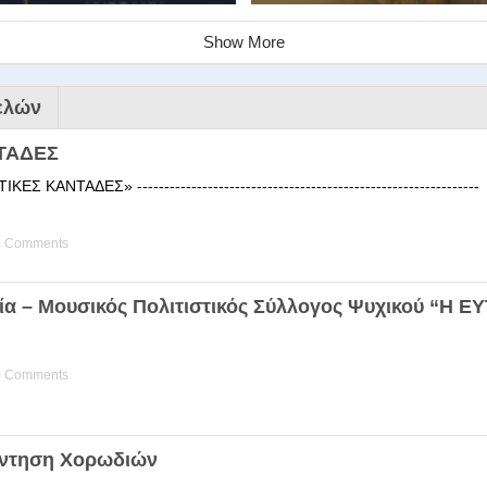
Show More
ελών
ΤΑΔΕΣ
 ΚΑΝΤΑΔΕΣ» ------------------------------------------------------
) Comments
ινάριο της Στέγης Ελληνικών Χ
ία – Μουσικός Πολιτιστικός Σύλλογος Ψυχικού “Η 
ης Χορωδίας της Στέγης Ελληνικών Χορωδιών Βιωματική διδα
) Comments
άντηση Χορωδιών