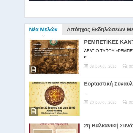
Νέα Μελών
Απόηχος Εκδηλώσεων Μ
ΡΕΜΠΕΤΙΚΕΣ ΚΑΝ
ΔΕΛΤΙΟ ΤΥΠΟΥ «ΡΕΜΠΕΤΙΚΕΣ
σ ...
08 Ιουλίου, 2026
(0
9ο Σεμ
Εορταστική Συναυλ
...
9Ο Σεμινάριο Διεύθυνσ
20 Ιουνίου, 2026
(0
2η Βαλκανική Συν