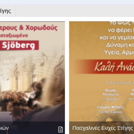
έγης
διών
Πασχαλινές Ευχές Στέγη