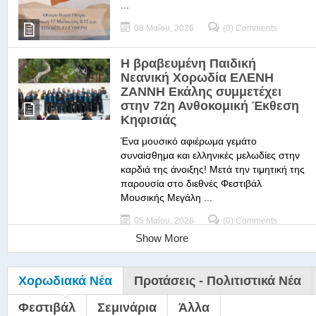
...
08 Μαΐου, 2026
(0) Comments
Η βραβευμένη Παιδική
Νεανική Χορωδία ΕΛΕΝΗ
ΖΑΝΝΗ Εκάλης συμμετέχει
στην 72η Ανθοκομική Έκθεση
Κηφισιάς
Ένα μουσικό αφιέρωμα γεμάτο
συναίσθημα και ελληνικές μελωδίες στην
καρδιά της άνοιξης! Μετά την τιμητική της
παρουσία στο διεθνές Φεστιβάλ
Μουσικής Μεγάλη ...
05 Μαΐου, 2026
(0) Comments
Show More
Χορωδιακά Νέα
Προτάσεις - Πολιτιστικά Νέα
Φεστιβάλ
Σεμινάρια
Άλλα