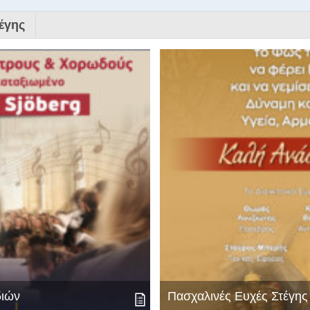
έγης
διών
Πασχαλινές Ευχές Στέγη