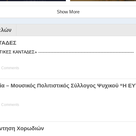
Show More
ελών
ΤΑΔΕΣ
 ΚΑΝΤΑΔΕΣ» ------------------------------------------------------
) Comments
ινάριο της Στέγης Ελληνικών Χ
ία – Μουσικός Πολιτιστικός Σύλλογος Ψυχικού “Η 
ης Χορωδίας της Στέγης Ελληνικών Χορωδιών Βιωματική διδα
) Comments
άντηση Χορωδιών