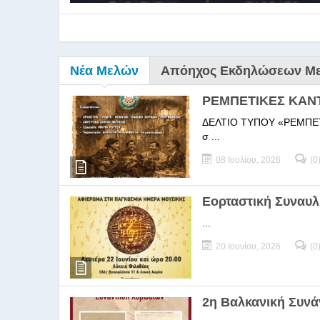
Νέα Μελών
Απόηχος Εκδηλώσεων Μ
ΡΕΜΠΕΤΙΚΕΣ ΚΑΝ
ΔΕΛΤΙΟ ΤΥΠΟΥ «ΡΕΜΠΕΤΙΚΕΣ
σ ...
08 Ιουλίου, 2026
(0
9ο Σεμ
Εορταστική Συναυλ
...
9Ο Σεμινάριο Διεύθυνσ
20 Ιουνίου, 2026
(0
2η Βαλκανική Συν