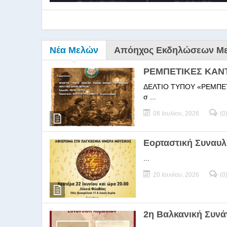
Νέα Μελών
Απόηχος Εκδηλώσεων Μ
ΡΕΜΠΕΤΙΚΕΣ ΚΑΝ
ΔΕΛΤΙΟ ΤΥΠΟΥ «ΡΕΜΠΕΤΙΚΕΣ
σ ...
08 Ιουλίου, 2026
(0
9ο Σεμ
Εορταστική Συναυλ
...
9Ο Σεμινάριο Διεύθυνσ
20 Ιουνίου, 2026
(0
2η Βαλκανική Συν