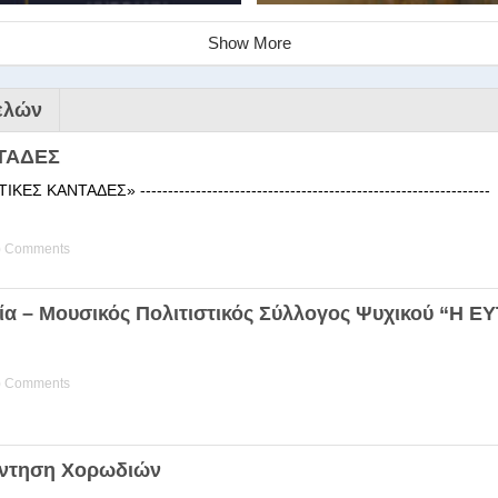
Show More
ελών
ΤΑΔΕΣ
 ΚΑΝΤΑΔΕΣ» ------------------------------------------------------
) Comments
ινάριο της Στέγης Ελληνικών Χ
ία – Μουσικός Πολιτιστικός Σύλλογος Ψυχικού “Η 
ης Χορωδίας της Στέγης Ελληνικών Χορωδιών Βιωματική διδα
) Comments
άντηση Χορωδιών