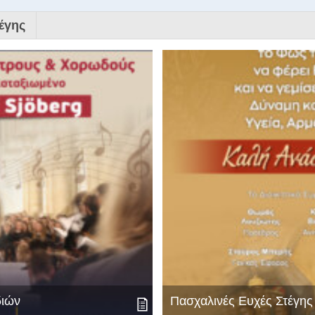
έγης
διών
Πασχαλινές Ευχές Στέγη